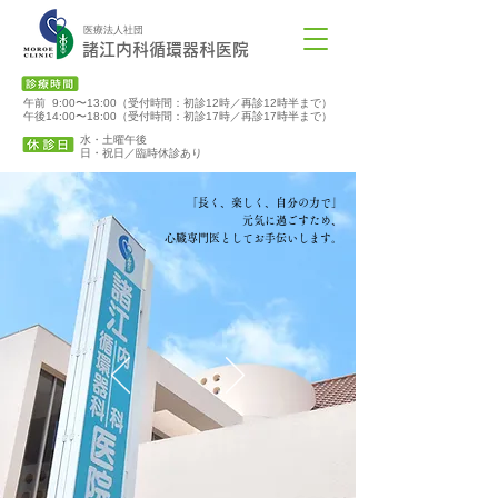
医療法人社団
諸江内科循環器科医院
午前 9:00〜13:00（受付時間：初診12時／再診12時半まで）
午後14:00〜18:00（受付時間：初診17時／再診17時半まで）
水・土曜午後
​日・祝日／臨時休診あり
「長く、楽しく、自分の力で」
元気に過ごすため、
心臓専門医としてお手伝いします。