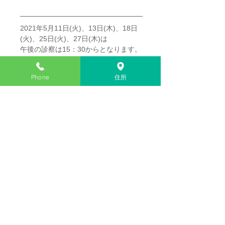
2021年5月11日(火)、13日(木)、18日
(火)、25日(火)、27日(木)は
午後の診察は15：30からとなります。
Phone
住所
コメント
コメントを追加…
医療法人社団
諸江内科循環器科医院
佐賀県多久市北多久町小侍604番地