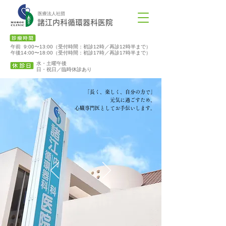
医療法人社団
諸江内科循環器科医院
午前 9:00〜13:00（受付時間：初診12時／再診12時半まで）
午後14:00〜18:00（受付時間：初診17時／再診17時半まで）
水・土曜午後
​日・祝日／臨時休診あり
「長く、楽しく、自分の力で」
元気に過ごすため、
心臓専門医としてお手伝いします。