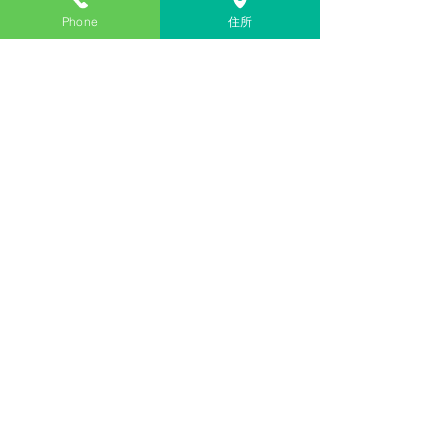
Phone
住所
コメント
コメントを追加…
医療法人社団
諸江内科循環器科医院
佐賀県多久市北多久町小侍604番地