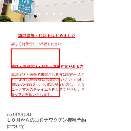
訪問診療・往診をはじめました
詳しくは受付にご相談ください。
発熱・風邪症状・嘔吐・下痢症状がある方
風邪症状・発熱で来院される方は院内へ入ら
ず、まずは来院前にお電話ください（Tel：
0952-75-3880）。お電話がない方は、クリ
ニック玄関のチャイムを押してください。ス
タッフが対応いたします。
2021年9月13日
１０月からのコロナワクチン接種予約
について