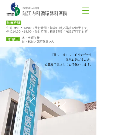
医療法人社団
諸江内科循環器科医院
午前 9:00〜13:00（受付時間：初診12時／再診12時半まで）
午後14:00〜18:00（受付時間：初診17時／再診17時半まで）
水・土曜午後
​日・祝日／臨時休診あり
「長く、楽しく、自分の力で」
元気に過ごすため、
心臓専門医としてお手伝いします。