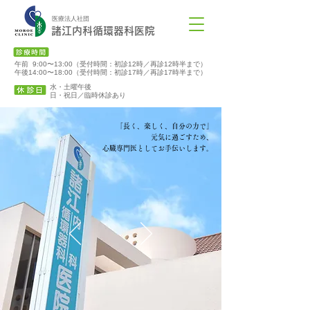
医療法人社団
諸江内科循環器科医院
午前 9:00〜13:00（受付時間：初診12時／再診12時半まで）
午後14:00〜18:00（受付時間：初診17時／再診17時半まで）
水・土曜午後
​日・祝日／臨時休診あり
「長く、楽しく、自分の力で」
元気に過ごすため、
心臓専門医としてお手伝いします。