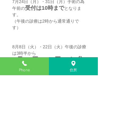
7月24日（月）・31日（月）手術の為
受付は10時まで
午前の
となりま
す。
（午後の診療は2時から通常通りで
す）
8月8日（火）・22日（火）午後の診療
は3時半から
8月14日〜16日　お盆
休み
Phone
住所
コメント
コメントを追加…