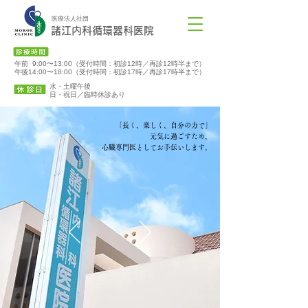
医療法人社団
諸江内科循環器科医院
午前 9:00〜13:00（受付時間：初診12時／再診12時半まで）
午後14:00〜18:00（受付時間：初診17時／再診17時半まで）
水・土曜午後
​日・祝日／臨時休診あり
「長く、楽しく、自分の力で」
元気に過ごすため、
心臓専門医としてお手伝いします。