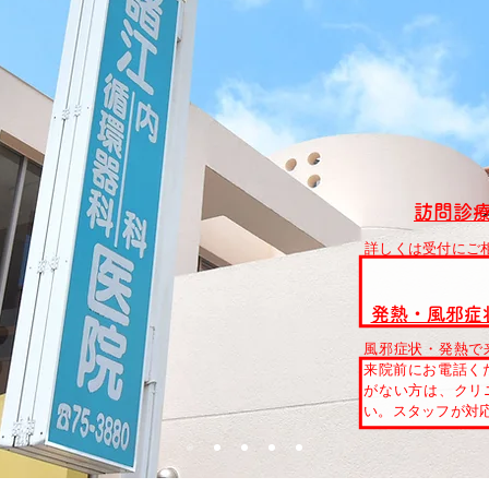
訪問診
詳しくは受付にご
発熱・風邪症
風邪症状・発熱で
来院前にお電話ください
がない方は、クリ
い。スタッフが対