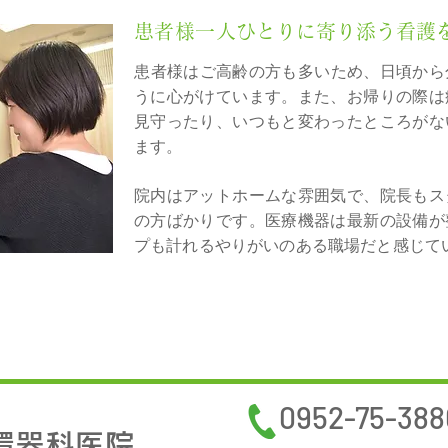
​患者様一人
ひとりに寄り添う看護
​患者様はご高齢の方も多いため、日頃か
うに心がけています。また、お帰りの際は
見守ったり、いつもと変わったところがな
ます。
院内はアットホームな雰囲気で、院長もス
の方ばかりです。医療機器は最新の設備が
プも計れるやりがいのある職場だと感じて
0952-75-388
環器科医院