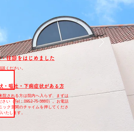
療・往診をはじめました
相談ください。
状・嘔吐・下痢症状がある方
来院される方は院内へ入らず、まずは
（Tel：0952-75-3880）。お電話
ニック玄関のチャイムを押してくださ
応いたします。