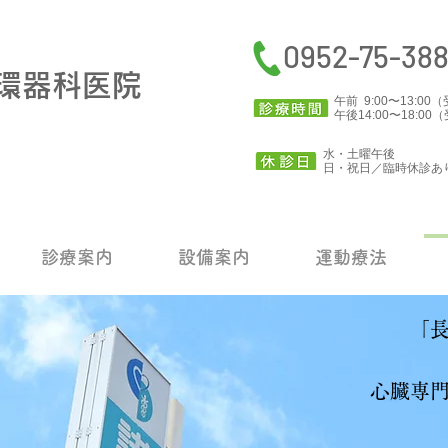
0952-75-38
環器科医院
午前 9:00〜13:
午後14:00〜18:
水・土曜午後
​日・祝日／臨時休診あ
診療案内
設備案内
運動療法
「長
心臓専門