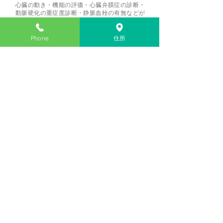
心臓の動き・機能の評価・心臓弁膜症の診断・
動脈硬化の重症度診断・静脈血栓の有無などが
わかります。
Phone
住所
血圧脈波検査装置
手足の血圧を同時に記録し、血管の詰まり具合
や動脈硬化の診断ができます。また血管年齢も
わかります。
心電図監視装置