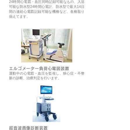
24時間心電図・血圧同時記録可能なもの、入浴
可能な防水型24時間心電計、防水型で最大14日
間の連続心電図記録可能な機種など、各種取り
揃えてます。
エルゴメーター負荷心電図装置
運動中の心電図・血圧を監視し、狭心症・不整
脈の診断、治療判定を行います。
超音波画像診断装置