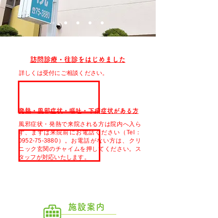
訪問診療・往診をはじめました
詳しくは受付にご相談ください。
発熱・風邪症状・嘔吐・下痢症状がある方
風邪症状・発熱で来院される方は院内へ入ら
ず、まずは来院前にお電話ください（Tel：
0952-75-3880）。お電話がない方は、クリ
ニック玄関のチャイムを押してください。ス
タッフが対応いたします。
施設案内