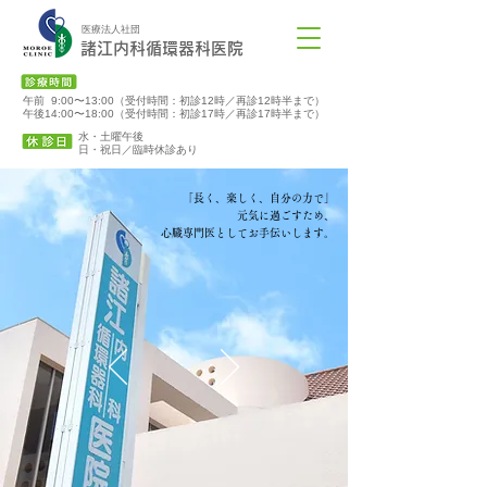
医療法人社団
諸江内科循環器科医院
午前 9:00〜13:00（受付時間：初診12時／再診12時半まで）
午後14:00〜18:00（受付時間：初診17時／再診17時半まで）
水・土曜午後
​日・祝日／臨時休診あり
「長く、楽しく、自分の力で」
元気に過ごすため、
心臓専門医としてお手伝いします。