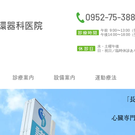
0952-75-38
環器科医院
午前 9:00〜13:
午後14:00〜18:
水・土曜午後
​日・祝日／臨時休診あ
診療案内
設備案内
運動療法
「長
心臓専門