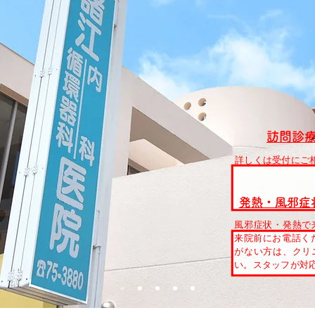
訪問診
詳しくは受付にご
発熱・風邪症
風邪症状・発熱で
来院前にお電話ください
がない方は、クリ
い。スタッフが対