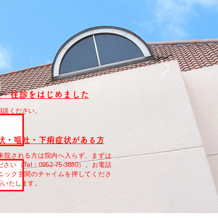
療・往診をはじめました
相談ください。
状・嘔吐・下痢症状がある方
来院される方は院内へ入らず、まずは
（Tel：0952-75-3880）。お電話
ニック玄関のチャイムを押してくださ
応いたします。