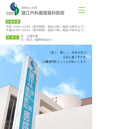
医療法人社団
諸江内科循環器科医院
午前 9:00〜13:00（受付時間：初診12時／再診12時半まで）
午後14:00〜18:00（受付時間：初診17時／再診17時半まで）
水・土曜午後
​日・祝日／臨時休診あり
「長く、楽しく、自分の力で」
元気に過ごすため、
心臓専門医としてお手伝いします。