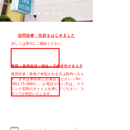
訪問診療・往診をはじめました
詳しくは受付にご相談ください。
発熱・風邪症状・嘔吐・下痢症状がある方
風邪症状・発熱で来院される方は院内へ入ら
ず、まずは来院前にお電話ください（Tel：
0952-75-3880）。お電話がない方は、クリ
ニック玄関のチャイムを押してください。ス
タッフが対応いたします。