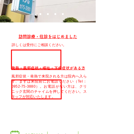
訪問診療・往診をはじめました
詳しくは受付にご相談ください。
発熱・風邪症状・嘔吐・下痢症状がある方
風邪症状・発熱で来院される方は院内へ入ら
ず、まずは来院前にお電話ください（Tel：
0952-75-3880）。お電話がない方は、クリ
ニック玄関のチャイムを押してください。ス
タッフが対応いたします。