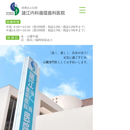
医療法人社団
諸江内科循環器科医院
午前 9:00〜13:00（受付時間：初診12時／再診12時半まで）
午後14:00〜18:00（受付時間：初診17時／再診17時半まで）
水・土曜午後
​日・祝日／臨時休診あり
「長く、楽しく、自分の力で」
元気に過ごすため、
心臓専門医としてお手伝いします。