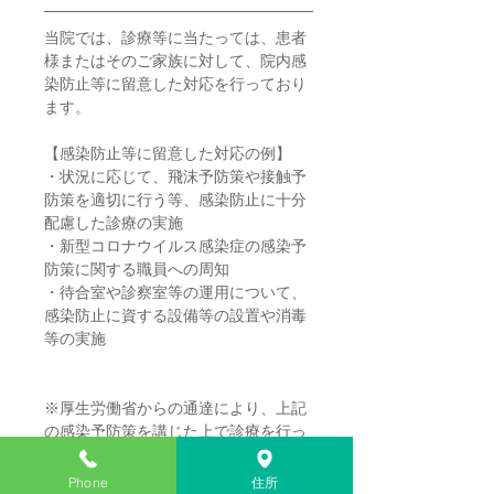
当院では、診療等に当たっては、患者
様またはそのご家族に対して、院内感
染防止等に留意した対応を行っており
ます。
【感染防止等に留意した対応の例】
・状況に応じて、飛沫予防策や接触予
防策を適切に行う等、感染防止に十分
配慮した診療の実施
・新型コロナウイルス感染症の感染予
防策に関する職員への周知
・待合室や診察室等の運用について、
感染防止に資する設備等の設置や消毒
等の実施
※厚生労働省からの通達により、上記
の感染予防策を講じた上で診療を行っ
ている医療機関は、令和3年4月から外
来診療又は在宅医療を実施した際「医
Phone
住所