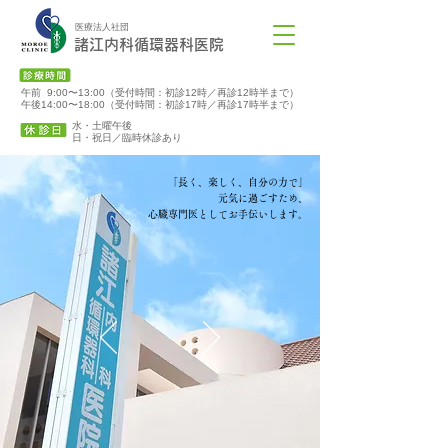
医療法人社団
諸江内科循環器科医院
午前 9:00〜13:00（受付時間：初診12時／再診12時半まで）
午後14:00〜18:00（受付時間：初診17時／再診17時半まで）
水・土曜午後
​日・祝日／臨時休診あり
「長く、楽しく、自分の力で」
元気に過ごすため、
心臓専門医としてお手伝いします。